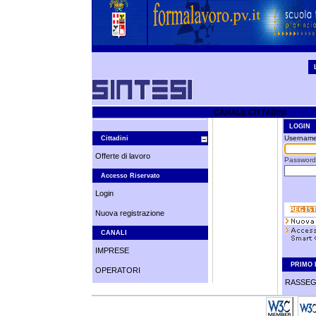
CANALE CITTADINI
LOGIN
Username
Cittadini
Offerte di lavoro
Password
Accesso Riservato
Login
Nuova registrazione
CANALI
IMPRESE
PRIMO 
OPERATORI
RASSEG