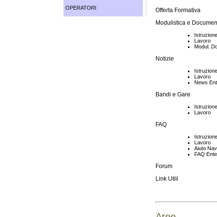
OPERATORI
Offerta Formativa
Modulistica e Documen
Istruzion
Lavoro
Modul. Do
Notizie
Istruzion
Lavoro
News En
Bandi e Gare
Istruzion
Lavoro
FAQ
Istruzion
Lavoro
Aiuto Nav
FAQ Ente
Forum
Link Utili
Aree