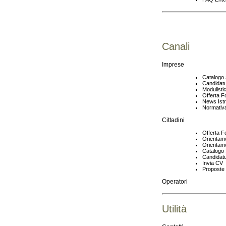
Canali
Imprese
Catalogo 
Candidat
Modulisti
Offerta F
News Ist
Normativa
Cittadini
Offerta F
Orientam
Orientame
Catalogo 
Candidat
Invia CV
Proposte 
Operatori
Utilità