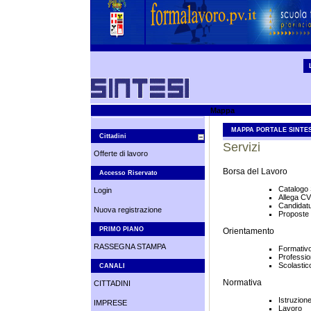
Mappa
MAPPA PORTALE SINTES
Cittadini
Servizi
Offerte di lavoro
Borsa del Lavoro
Accesso Riservato
Catalogo 
Login
Allega CV
Candidat
Nuova registrazione
Proposte 
PRIMO PIANO
Orientamento
RASSEGNA STAMPA
Formativ
Professio
Scolastic
CANALI
Normativa
CITTADINI
Istruzion
IMPRESE
Lavoro