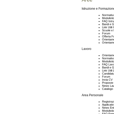
Istruzione e Formazion
Normativa
Modulisti
FAQ Istr
Bandi e G
Link Util
Scuole e I
Forum
Offerta F
Orientam
Orientame
Lavoro
Orientame
Normativ
Modulisti
FAQ Lav
Bandi e 
Link Utili
Candidat
Forum
Invia CV
Proposte 
News La
Catalogo 
Area Personale
Registraz
Applicativ
News En
Modulisti
FAQ Ente