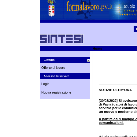
Home
Cittadini
Offerte di lavoro
Accesso Riservato
Login
NOTIZIE ULTIM'ORA
Nuova registrazione
[30/03/2022] Si avvisano
di Pavia (datori di lavo
servizio per le comuni
un nuovo e moderno si
A partire dal 9 maggio 2
comunicazioni.
Vai alla pagina dedicata su