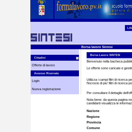
LA
Borsa lavoro Sintesi
Borsa Lavoro SINTESI
Cittadini
Benvenuto nella bacheca pubblic
Offerte di lavoro
Le offerte sono caricate e gestit
Accesso Riservato
Utilizza i campi filtri di ricerca
Login
l'incrocio di piu' filtri di ricerc
Nuova registrazione
Per consultare il dettaglio dell'o
Nota bene: da questa pagina non p
candidarti visualizza le informaz
Nazione
Regione
Provincia
Comune