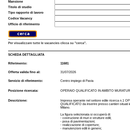
Mansione
Titolo di studio
Tipo rapporto di lavoro
Codice Vacancy
Ufficio di riferimento
Per visualizzare tutte le vacancies clicca su "cerca".
SCHEDA DETTAGLIATA
Riferimento:
11681
Offerta valida fino al:
31/07/2026
Servizio di riferimento:
Centro impiego di Pavia
Posizione ricercata:
OPERAIO QUALIFICATO IN AMBITO MURATU
Descrizione:
Impresa operante nel settore edile ricerca n.1 
QUALIFICATO da inserire presso cantieri situati in
Milano.
La figura selezionata si occuperà di:
- costruzione di muri e strutture edili;
- posa di pavimentazioni;
- realizzazione di coperture;
- manutenzioni edili in genere;