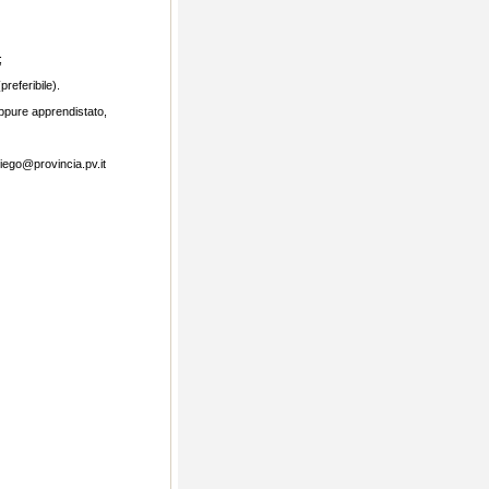
;
referibile).
oppure apprendistato,
piego@provincia.pv.it