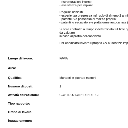
- ristrutturazioni interne;
- assistenza per impianti.
Requisiti richiesti:
- esperienza pregressa nel ruolo di almeno 2 anni
- patente B e possesso di mezzo proprio;
- patentino escavatore e piattaforme autocarrate (p
Si offre contratto a tempo indeterminato full time 
da valutare
in base al profilo del candidato.
Per candidarsi inviare il proprio CV a: servizio.im
Luogo di lavoro:
PAVIA
Area:
Qualifica:
Muratori in pietra e mattoni
Numero di posti:
1
Attività dell'azienda:
COSTRUZIONE DI EDIFICI
Tipo rapporto:
Orario di lavoro:
Inquadramento: