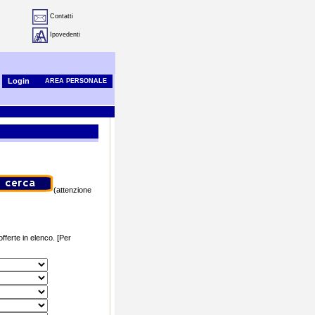
Contatti
Ipovedenti
Login
AREA PERSONALE
(attenzione
offerte in elenco.
[Per