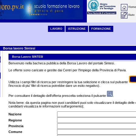
Home
Aiuto
LAVORO
ISTRUZIONE
FORMAZIONE
Borsa lavoro Sintesi
Borsa Lavoro SINTESI
Benvenuto nella bacheca pubblica della Borsa Lavoro del portale Sintesi.
Le offerte sono caricate e gestite dai Centri per l'Impiego della Provincia di Pavia.
Utilizza i campi filtri di ricerca per restringere la tua selezione e clicca sul pulsante
l'incrocio di piu' filtri di ricerca potrebbe dare un esito negativo).
Per consultare il dettaglio dell'offerta prescelta seleziona il pulsante
.
Nota bene: da questa pagina non puoi candidarti puoi solo visualizzare il dettaglio delle 
candidarti visualizza le informazioni sull'argomento]
.
Nazione
Regione
Provincia
Comune