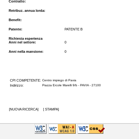
Contratto:
Retribuz. annua lorda:
Benefit:
Patente:
PATENTE B
Richiesta esperienza
Anni nel settore:
0
Anni nella mansione:
0
CPI COMPETENTE:
Centro impiego di Pavia
Indirizzo:
Piazza Ercole Marelli 9/b - PAVIA - 27100
[
NUOVA RICERCA
] [
STAMPA
]