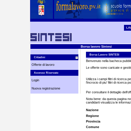
LA
Borsa lavoro Sintesi
Borsa Lavoro SINTESI
Cittadini
Benvenuto nella bacheca pubblic
Offerte di lavoro
Le offerte sono caricate e gestit
Accesso Riservato
Utilizza i campi filtri di ricerca
Login
l'incrocio di piu' filtri di ricerc
Nuova registrazione
Per consultare il dettaglio dell'o
Nota bene: da questa pagina non p
candidarti visualizza le informaz
Nazione
Regione
Provincia
Comune